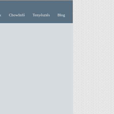
k
ChowInfó
Tenyésztés
Blog