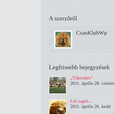
A szerzőről
CsauKlubWp
Legfrissebb bejegyzések
„Tókerülés”
2011. április 28. csütör
Lili napló…
2011. április 26. kedd