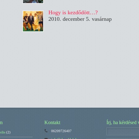
Hogy is kezdődött…?
2010. december 5. vasárnap
m
Kontakt
Írj, ha kérdésed 
06209726407
ilis
(2)