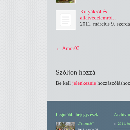
Kutyákról és
állatvédelemről…
2011. március 9. szerda
←
Amor03
Szóljon hozzá
Be kell
jelenkeznie
hozzászóláshoz
Legutóbbi bejegyzések
Archívu
„Tókerülés”
2011. ápr
2011. április 28.