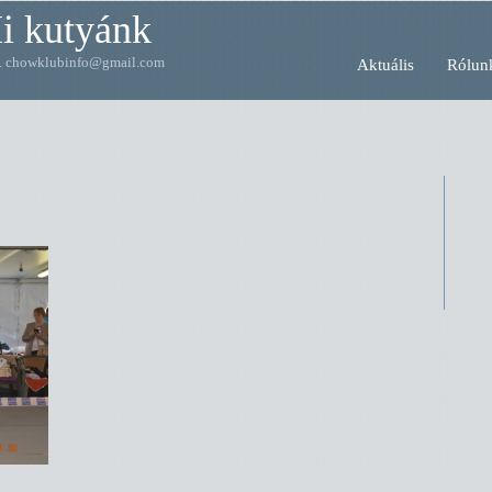
i kutyánk
... chowklubinfo@gmail.com
Aktuális
Rólun