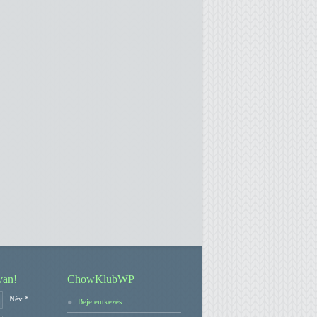
van!
ChowKlubWP
Név *
Bejelentkezés