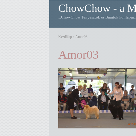
ChowChow - a M
...ChowChow Tenyésztők és Barátok honlapja
Kezdőlap
»
Amor03
Amor03