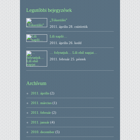
Legutóbbi bejegyzések
„Tókerülés”
2011. április 28. csütörtök
Lili napló…
2011. április 26. kedd
… folytatjuk… Lili első napjai…
2011. február 25. péntek
Archívum
2011. április
(2)
2011. március
(1)
2011. február
(2)
2011. január
(4)
2010. december
(5)