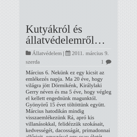
Kutyákról és
állatvédelemről…
Állatvédelem
|
2011. március 9.
szerda
1
Március 6. Nekünk ez egy kicsit az
emlékezés napja. Ma 20 éve, hogy
világra jött Dörmikénk, Királylaki
Gerry néven és ma 5 éve, hogy végleg
el kellett engednünk magunktól.
Gyönyörű 15 évet töltöttünk együtt.
Március hatodikán mindig
visszaemlékezünk Rá, apró kis
villanásokkal, felidézzük szokásait,
kedvességét, dacosságát, primadonnai
allűrjeit, egyszóval egy csau életét…