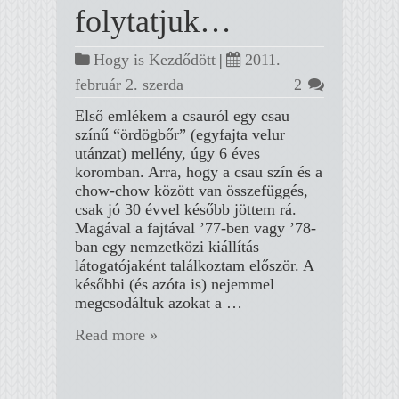
folytatjuk…
Hogy is Kezdődött
|
2011.
február 2. szerda
2
Első emlékem a csauról egy csau
színű “ördögbőr” (egyfajta velur
utánzat) mellény, úgy 6 éves
koromban. Arra, hogy a csau szín és a
chow-chow között van összefüggés,
csak jó 30 évvel később jöttem rá.
Magával a fajtával ’77-ben vagy ’78-
ban egy nemzetközi kiállítás
látogatójaként találkoztam először. A
későbbi (és azóta is) nejemmel
megcsodáltuk azokat a …
Read more »