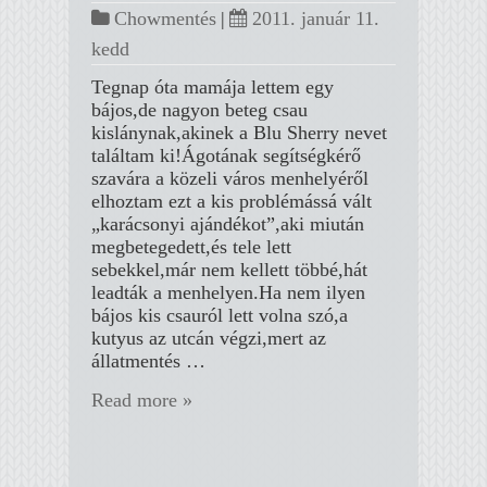
Chowmentés
|
2011. január 11.
kedd
Tegnap óta mamája lettem egy
bájos,de nagyon beteg csau
kislánynak,akinek a Blu Sherry nevet
találtam ki!Ágotának segítségkérő
szavára a közeli város menhelyéről
elhoztam ezt a kis problémássá vált
„karácsonyi ajándékot”,aki miután
megbetegedett,és tele lett
sebekkel,már nem kellett többé,hát
leadták a menhelyen.Ha nem ilyen
bájos kis csauról lett volna szó,a
kutyus az utcán végzi,mert az
állatmentés …
Read more »