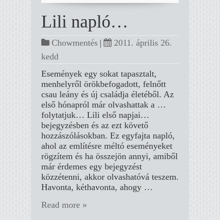
Lili napló…
Chowmentés
|
2011. április 26.
kedd
Események egy sokat tapasztalt,
menhelyről örökbefogadott, felnőtt
csau leány és új családja életéből. Az
első hónapról már olvashattak a …
folytatjuk… Lili első napjai…
bejegyzésben és az ezt követő
hozzászólásokban. Ez egyfajta napló,
ahol az említésre méltó eseményeket
rögzítem és ha összejön annyi, amiből
már érdemes egy bejegyzést
közzétenni, akkor olvashatóvá teszem.
Havonta, kéthavonta, ahogy …
Read more »