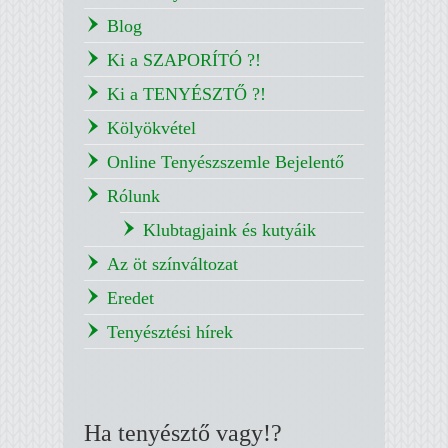
Blog
Ki a SZAPORÍTÓ ?!
Ki a TENYÉSZTŐ ?!
Kölyökvétel
Online Tenyészszemle Bejelentő
Rólunk
Klubtagjaink és kutyáik
Az öt színváltozat
Eredet
Tenyésztési hírek
Ha tenyésztő vagy!?