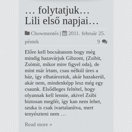
… folytatjuk…
Lili első napjai…
Chowmentés
|
2011. február 25.
péntek
9
Előre kell bocsátanom hogy még
mindig hazavárjuk Gibzont, (Zsibit,
Zsömit, mikor mire figyel oda), de
mint már írtam, csau nélkül üres a
ház, így elhatároztuk, akár hazakerül,
akár nem, mindenképp lesz még egy
csaunk. Elsődleges feltétel, hogy
olyannak kell lennie, akivel Zsibi
biztosan megfér, így kan nem lehet,
szuka is csak ivartalanítva, mert
tenyészteni nem …
Read more »