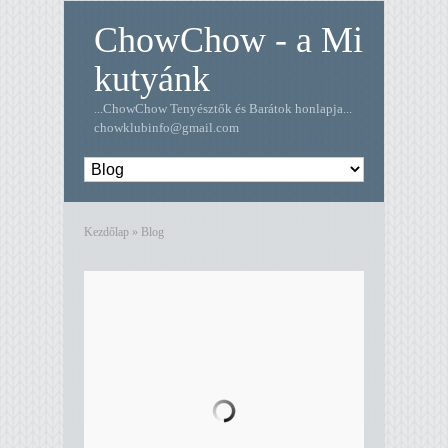
ChowChow - a Mi
kutyánk
...ChowChow Tenyésztők és Barátok honlapja...
chowklubinfo@gmail.com
Kezdőlap
»
Blog