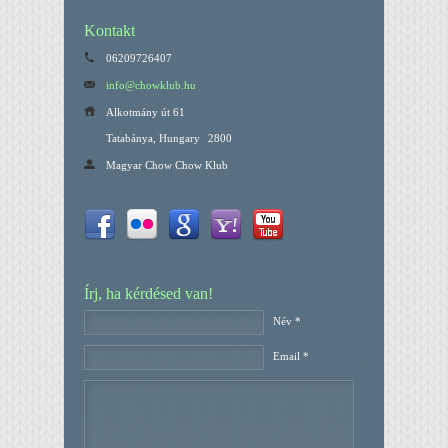
Kontakt
06209726407
info@chowklub.hu
Alkotmány út 61
Tatabánya, Hungary
2800
Magyar Chow Chow Klub
Írj, ha kérdésed van!
Név *
Email *