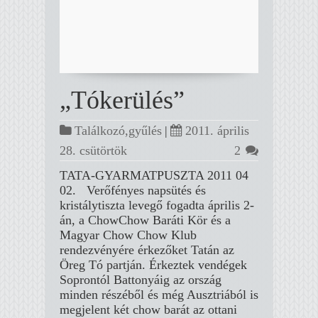
„Tókerülés”
Találkozó,gyűlés
|
2011. április
28. csütörtök
2
TATA-GYARMATPUSZTA 2011 04
02. Verőfényes napsütés és
kristálytiszta levegő fogadta április 2-
án, a ChowChow Baráti Kör és a
Magyar Chow Chow Klub
rendezvényére érkezőket Tatán az
Öreg Tó partján. Érkeztek vendégek
Soprontól Battonyáig az ország
minden részéből és még Ausztriából is
megjelent két chow barát az ottani