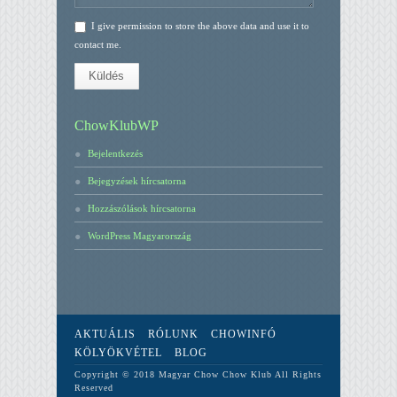
I give permission to store the above data and use it to
contact me.
Küldés
ChowKlubWP
Bejelentkezés
Bejegyzések hírcsatorna
Hozzászólások hírcsatorna
WordPress Magyarország
AKTUÁLIS
RÓLUNK
CHOWINFÓ
KÖLYÖKVÉTEL
BLOG
Copyright © 2018 Magyar Chow Chow Klub All Rights
Reserved