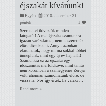
éjszakát kívánunk!
Egyéb
|
2010. december 31.
péntek
1
Szeretettel üdvözlök minden
látogatót! A mai éjszaka számunkra
igazán varázslatos-, nem is szeretnék
előre dicsekedni. Annyit azonban
elárulhatok, hogy mi ma sokkal többet
ünneplünk, mint egy új év hajnalát!
Számunkra ez az éjszaka egy
időszámítás mérföldköve: mint tanító
néni koromban a számegyenes Zérója
volt, ahonnan számolhatunk előre, de
vissza is. Nos így érték, ha valaki …
Read more »