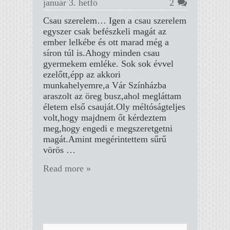
január 3. hétfő
2
Csau szerelem… Igen a csau szerelem
egyszer csak befészkeli magát az
ember lelkébe és ott marad még a
síron túl is.Ahogy minden csau
gyermekem emléke. Sok sok évvel
ezelőtt,épp az akkori
munkahelyemre,a Vár Színházba
araszolt az öreg busz,ahol megláttam
életem első csauját.Oly méltóságteljes
volt,hogy majdnem őt kérdeztem
meg,hogy engedi e megszeretgetni
magát.Amint megérintettem sűrű
vörös …
Read more »