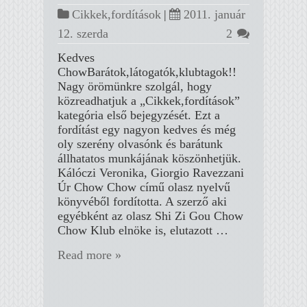
Cikkek,fordítások
|
2011. január
12. szerda
2
Kedves
ChowBarátok,látogatók,klubtagok!!
Nagy örömünkre szolgál, hogy
közreadhatjuk a „Cikkek,fordítások”
kategória első bejegyzését. Ezt a
fordítást egy nagyon kedves és még
oly szerény olvasónk és barátunk
állhatatos munkájának köszönhetjük.
Kálóczi Veronika, Giorgio Ravezzani
Úr Chow Chow című olasz nyelvű
könyvéből fordította. A szerző aki
egyébként az olasz Shi Zi Gou Chow
Chow Klub elnöke is, elutazott …
Read more »