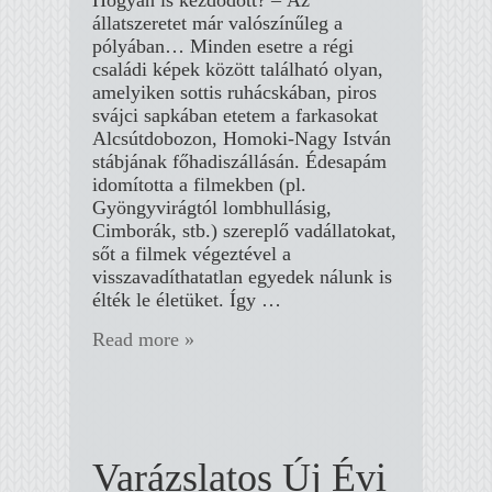
Hogyan is kezdődött? – Az
állatszeretet már valószínűleg a
pólyában… Minden esetre a régi
családi képek között található olyan,
amelyiken sottis ruhácskában, piros
svájci sapkában etetem a farkasokat
Alcsútdobozon, Homoki-Nagy István
stábjának főhadiszállásán. Édesapám
idomította a filmekben (pl.
Gyöngyvirágtól lombhullásig,
Cimborák, stb.) szereplő vadállatokat,
sőt a filmek végeztével a
visszavadíthatatlan egyedek nálunk is
élték le életüket. Így …
Read more »
Varázslatos Új Évi