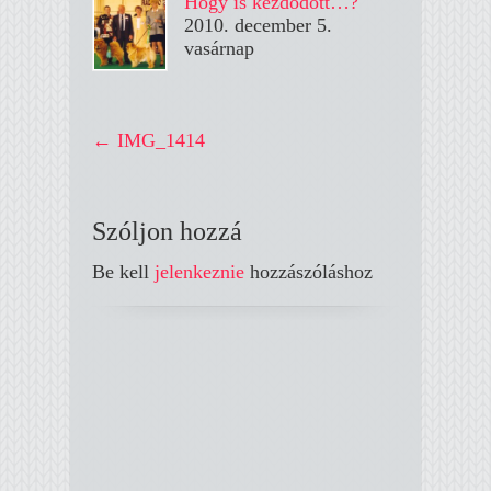
Hogy is kezdődött…?
2010. december 5.
vasárnap
←
IMG_1414
Szóljon hozzá
Be kell
jelenkeznie
hozzászóláshoz