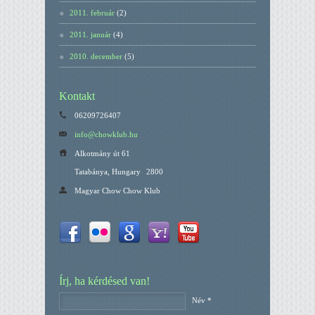
2011. február
(2)
2011. január
(4)
2010. december
(5)
Kontakt
06209726407
info@chowklub.hu
Alkotmány út 61
Tatabánya, Hungary
2800
Magyar Chow Chow Klub
Írj, ha kérdésed van!
Név *