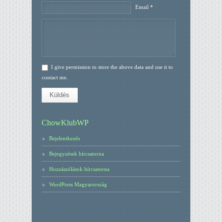
Email *
I give permission to store the above data and use it to
contact me.
Küldés
ChowKlubWP
Bejelentkezés
Bejegyzések hírcsatorna
Hozzászólások hírcsatorna
WordPress Magyarország