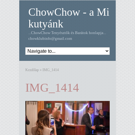
ChowChow - a Mi
kutyánk
...ChowChow Tenyésztők és Barátok honlapja...
chowklubinfo@gmail.com
Kezdőlap
»
IMG_1414
IMG_1414