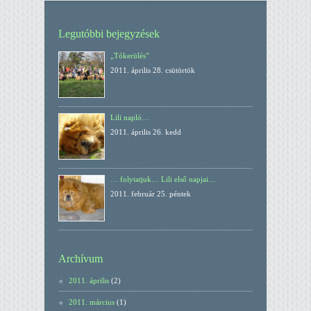
Legutóbbi bejegyzések
„Tókerülés”
2011. április 28. csütörtök
Lili napló…
2011. április 26. kedd
… folytatjuk… Lili első napjai…
2011. február 25. péntek
Archívum
2011. április
(2)
2011. március
(1)