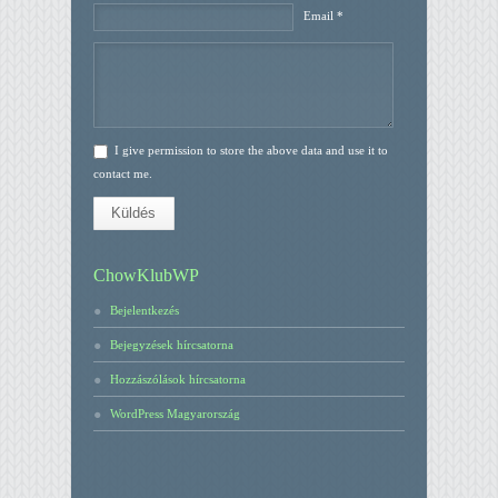
Email *
I give permission to store the above data and use it to
contact me.
Küldés
ChowKlubWP
Bejelentkezés
Bejegyzések hírcsatorna
Hozzászólások hírcsatorna
WordPress Magyarország