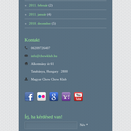
2011. február
(2)
2011. január
(4)
2010. december
(5)
Kontakt
06209726407
info@chowklub.hu
Alkotmány út 61
Tatabánya, Hungary
2800
Magyar Chow Chow Klub
Írj, ha kérdésed van!
Név *