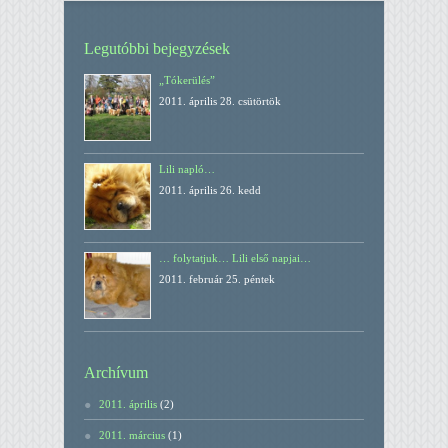
Legutóbbi bejegyzések
„Tókerülés”
2011. április 28. csütörtök
Lili napló…
2011. április 26. kedd
… folytatjuk… Lili első napjai…
2011. február 25. péntek
Archívum
2011. április
(2)
2011. március
(1)