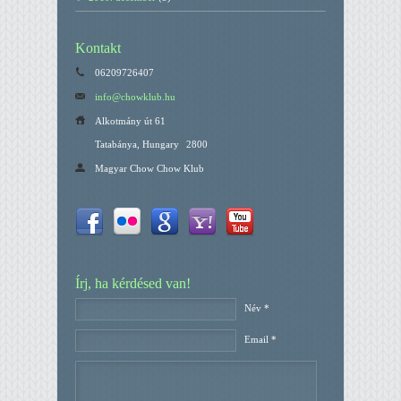
Kontakt
06209726407
info@chowklub.hu
Alkotmány út 61
Tatabánya, Hungary
2800
Magyar Chow Chow Klub
Írj, ha kérdésed van!
Név *
Email *