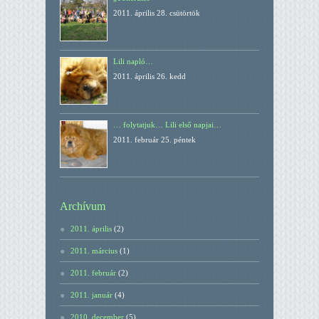
2011. április 28. csütörtök
Lili napló…
2011. április 26. kedd
… folytatjuk… Lili első napjai…
2011. február 25. péntek
Archívum
2011. április
(2)
2011. március
(1)
2011. február
(2)
2011. január
(4)
2010. december
(5)