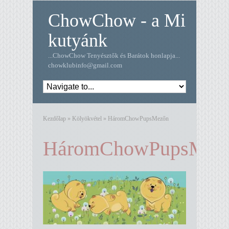
ChowChow - a Mi
kutyánk
...ChowChow Tenyésztők és Barátok honlapja...
chowklubinfo@gmail.com
Kezdőlap
»
Kölyökvétel
»
HáromChowPupsMezőn
HáromChowPupsMez