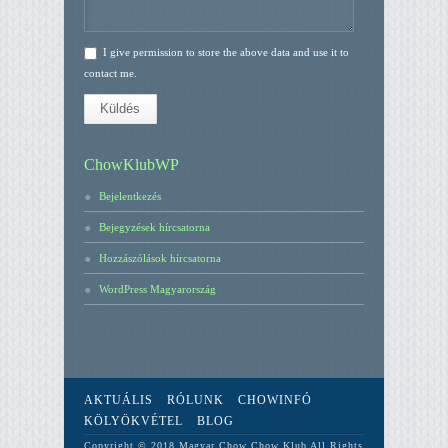
I give permission to store the above data and use it to
contact me.
Küldés
ChowKlubWP
Bejelentkezés
Bejegyzések hírcsatorna
Hozzászólások hírcsatorna
WordPress Magyarország
AKTUÁLIS
RÓLUNK
CHOWINFÓ
KÖLYÖKVÉTEL
BLOG
Copyright © 2018 Magyar Chow Chow Klub All Rights