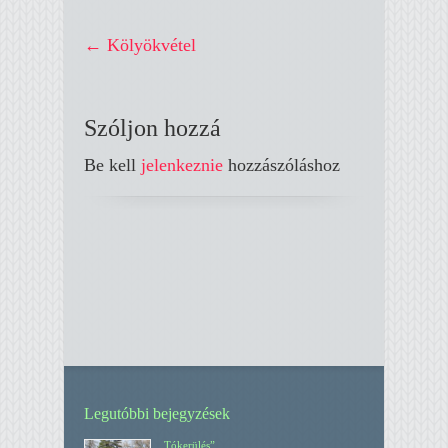
←
Kölyökvétel
Szóljon hozzá
Be kell
jelenkeznie
hozzászóláshoz
Legutóbbi bejegyzések
„Tókerülés”