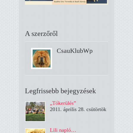
A szerzőről
CsauKlubWp
Legfrissebb bejegyzések
„Tókerülés”
2011. április 28. csütörtök
Lili napló…