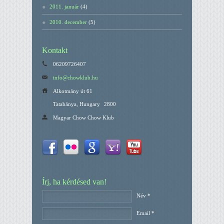
2011. január
(4)
2010. december
(5)
Kontakt
06209726407
info@chowklub.hu
Alkotmány út 61
Tatabánya, Hungary
2800
Magyar Chow Chow Klub
Írj, ha kérdésed van!
Név *
Email *