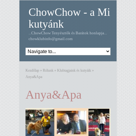
ChowChow - a Mi
kutyánk
...ChowChow Tenyésztők és Barátok honlapja...
chowklubinfo@gmail.com
Kezdőlap
»
Rólunk
»
Klubtagjaink és kutyáik
»
Anya&Apa
Anya&Apa