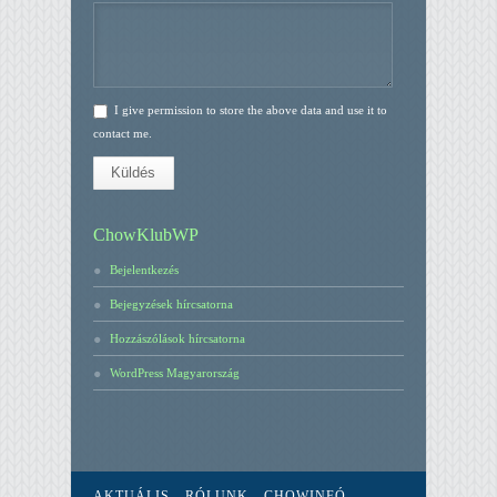
I give permission to store the above data and use it to
contact me.
Küldés
ChowKlubWP
Bejelentkezés
Bejegyzések hírcsatorna
Hozzászólások hírcsatorna
WordPress Magyarország
AKTUÁLIS
RÓLUNK
CHOWINFÓ