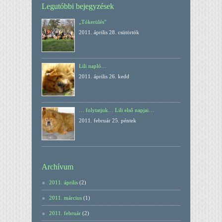
Legutóbbi bejegyzések
„Tókerülés”
2011. április 28. csütörtök
Lili napló…
2011. április 26. kedd
… folytatjuk… Lili első napjai…
2011. február 25. péntek
Archívum
2011. április
(2)
2011. március
(1)
2011. február
(2)