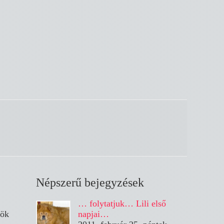
Népszerű bejegyzések
… folytatjuk… Lili első
tök
napjai…