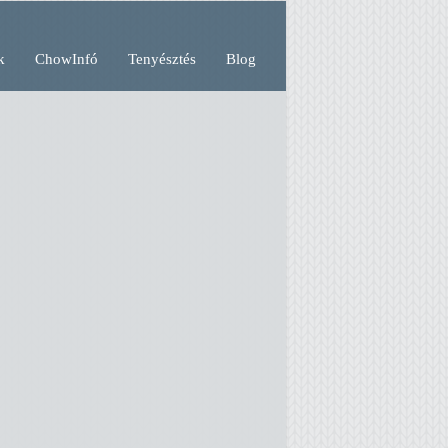
k
ChowInfó
Tenyésztés
Blog