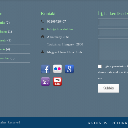
m
Kontakt
Írj, ha kérdésed 
06209726407
ilis
(2)
info@chowklub.hu
rcius
(1)
Alkotmány út 61
bruár
(2)
Tatabánya, Hungary
2800
nuár
(4)
Magyar Chow Chow Klub
ecember
(5)
I give permission t
above data and use it t
me.
Küldés
ghts Reserved
AKTUÁLIS
RÓLUNK