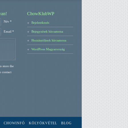
van!
ChowKlubWP
Név *
Bejelentkezés
Bejegyzések hírcsatorna
Email *
Hozzászólások hírcsatorna
WordPress Magyarország
o store the
o contact
CHOWINFÓ
KÖLYÖKVÉTEL
BLOG