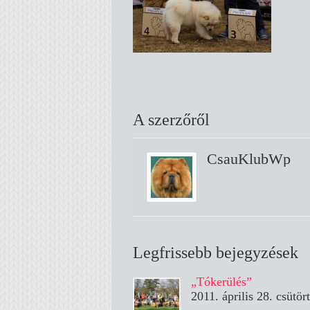
A szerzőről
CsauKlubWp
Legfrissebb bejegyzések
„Tókerülés”
2011. április 28. csütör