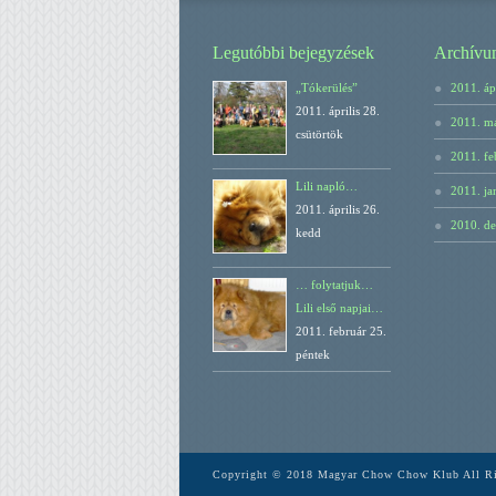
Legutóbbi bejegyzések
Archívu
„Tókerülés”
2011. ápr
2011. április 28.
2011. má
csütörtök
2011. fe
Lili napló…
2011. ja
2011. április 26.
2010. d
kedd
… folytatjuk…
Lili első napjai…
2011. február 25.
péntek
Copyright © 2018 Magyar Chow Chow Klub All Ri