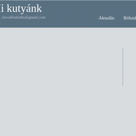
i kutyánk
... chowklubinfo@gmail.com
Aktuális
Rólun