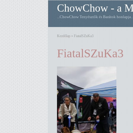
ChowChow - a M
...ChowChow Tenyésztők és Barátok honlapja
Kezdőlap
»
FiatalSZuKa3
FiatalSZuKa3