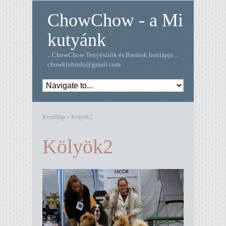
ChowChow - a Mi
kutyánk
...ChowChow Tenyésztők és Barátok honlapja...
chowklubinfo@gmail.com
Kezdőlap
»
Kölyök2
Kölyök2