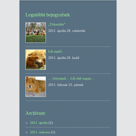
Legutóbbi bejegyzések
„Tókerülés”
2011. április 28. csütörtök
Lili napló…
2011. április 26. kedd
… folytatjuk… Lili első napjai…
2011. február 25. péntek
Archívum
2011. április
(2)
2011. március
(1)