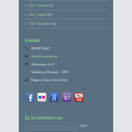
2011. február
(2)
2011. január
(4)
2010. december
(5)
Kontakt
06209726407
info@chowklub.hu
Alkotmány út 61
Tatabánya, Hungary
2800
Magyar Chow Chow Klub
Írj, ha kérdésed van!
Név *