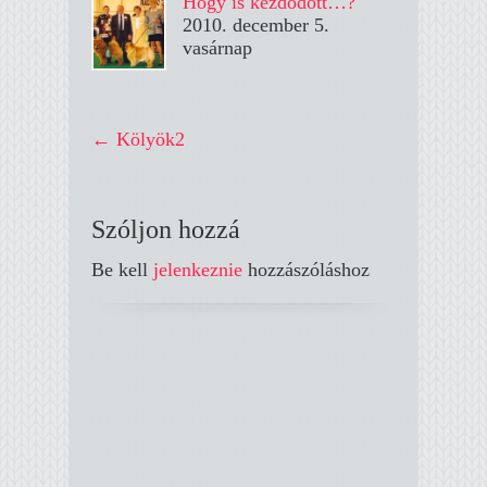
Hogy is kezdődött…?
2010. december 5.
vasárnap
←
Kölyök2
Szóljon hozzá
Be kell
jelenkeznie
hozzászóláshoz