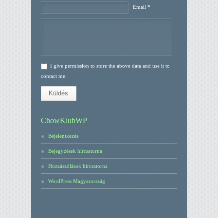
Email *
I give permission to store the above data and use it to
contact me.
Küldés
ChowKlubWP
Bejelentkezés
Bejegyzések hírcsatorna
Hozzászólások hírcsatorna
WordPress Magyarország