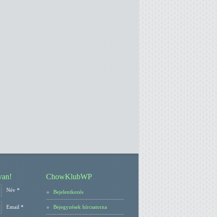
van!
ChowKlubWP
Név *
Bejelentkezés
Bejegyzések hírcsatorna
Email *