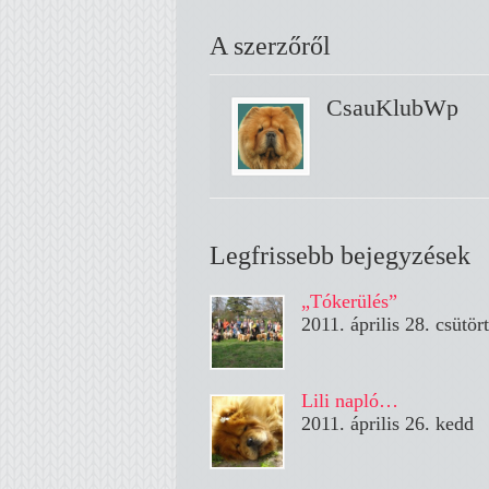
A szerzőről
CsauKlubWp
Legfrissebb bejegyzések
„Tókerülés”
2011. április 28. csütör
Lili napló…
2011. április 26. kedd