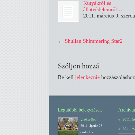
Kutyákról és
állatvédelemről…
2011. március 9. szerda
←
Shulian Shimmering Star2
Szóljon hozzá
Be kell
jelenkeznie
hozzászóláshoz
Legutóbbi bejegyzések
Archívu
„Tókerülés”
2011. ápr
2011. április 28.
2011. má
csütörtök