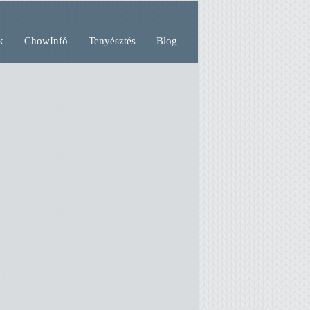
k
ChowInfó
Tenyésztés
Blog