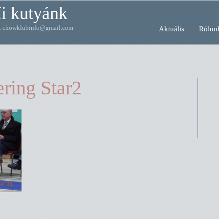
i kutyánk
... chowklubinfo@gmail.com
Aktuális
Rólun
ring Star2