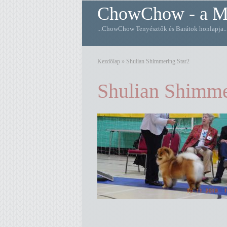
ChowChow - a M
...ChowChow Tenyésztők és Barátok honlapja
Kezdőlap
»
Shulian Shimmering Star2
Shulian Shimme