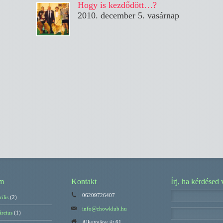
Hogy is kezdődött…?
2010. december 5. vasárnap
m
Kontakt
Írj, ha kérdésed 
06209726407
ilis
(2)
info@chowklub.hu
rcius
(1)
Alkotmány út 61